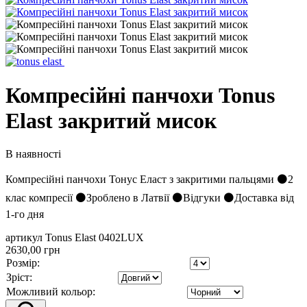
Компресійні панчохи Tonus
Elast закритий мисок
В наявності
Компресійні панчохи Тонус Еласт з закритими пальцями ⚫2
клас компресії ⚫Зроблено в Латвії ⚫Відгуки ⚫Доставка від
1-го дня
артикул Tonus Elast 0402LUX
2630,00 грн
Розмір:
Зріст:
Можливий кольор: