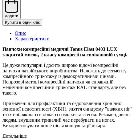
додати
Купити в один клік
Опис
Характеристики
Панчохи компресійні медичні Tonus Elast 0403 LUX
закритий мисок, 2 класу компресії на силіконовій гумці.
Це дуже популярні і досить широко відомі компресійні
панчохи латвійського виробництва. Належать до сегменту
компресійного трикотажу із демократичними цінами.
Непрозорі матові компресійні панчохи як справжній
медичний компресійний трикотаж RAL-стандарту, але без
такого.
Призначені для профілактики та оздоровлення хронічної
венозної недостатності (ХВН), зняття синдрому "важких ніг"
та їх набряклості в області гомілки та стегна. Рекомендовані
людям, змушеним тривалий час перебувати на ногах.
Використовувати лише після консультації лікаря.
Детальніше