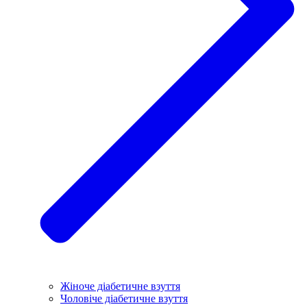
Жіноче діабетичне взуття
Чоловіче діабетичне взуття