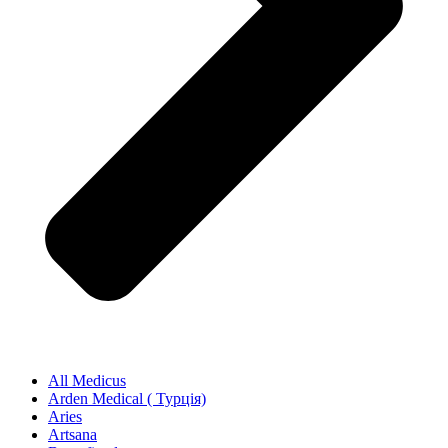
All Medicus
Arden Medical ( Турція)
Aries
Artsana