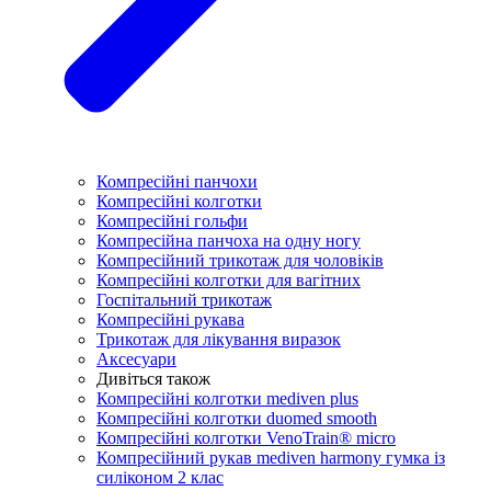
Компресійні панчохи
Компресійні колготки
Компресійні гольфи
Компресійна панчоха на одну ногу
Компресійний трикотаж для чоловіків
Компресійні колготки для вагітних
Госпітальний трикотаж
Компресійні рукава
Трикотаж для лікування виразок
Аксесуари
Дивіться також
Компресійні колготки mediven plus
Компресійні колготки duomed smooth
Компресійні колготки VenoTrain® micro
Компресійний рукав mediven harmony гумка із
силіконом 2 клас