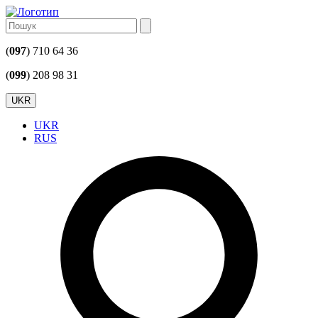
(
097
) 710 64 36
(
099
) 208 98 31
UKR
UKR
RUS