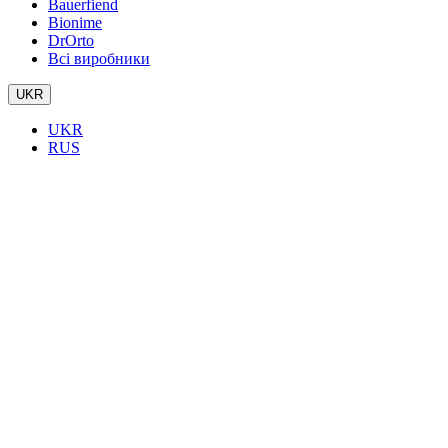
Bauerfiend
Bionime
DrOrto
Всі виробники
UKR
UKR
RUS