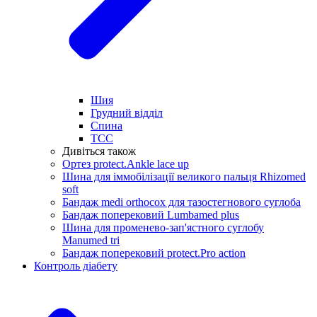
Шия
Грудний відділ
Спина
ТСС
Дивіться також
Ортез protect.Ankle lace up
Шина для іммобілізації великого пальця Rhizomed
soft
Бандаж medi orthocox для тазостегнового суглоба
Бандаж поперековий Lumbamed plus
Шина для променево-зап'ястного суглобу
Manumed tri
Бандаж поперековий protect.Pro action
Контроль діабету