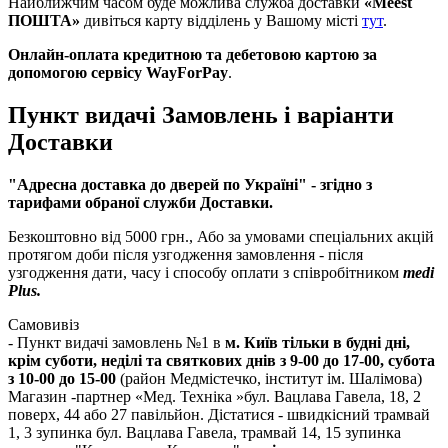
Найближчим часом буде можлива служба доставки
«Meest
ПОШТА»
дивіться карту відділень у Вашому місті
тут
.
Онлайн-оплата кредитною та дебетовою картою за
допомогою сервісу WayForPay
.
Пункт видачі Замовлень і варіанти
Доставки
"Адресна доставка до дверей по Україні
" - згідно з
тарифами обраної служби Доставки.
Безкоштовно від 5000 грн., Або за умовами спеціальних акцій
протягом доби після узгодження замовлення - після
узгодження дати, часу і способу оплати з співробітником
medi
Plus.
Самовивіз
- Пункт видачі замовлень №1 в
м. Київ тільки в будні дні,
крім суботи, неділі та святкових днів з 9-00 до 17-00, субота
з 10-00 до 15-00
(район Медмістечко, інститут ім. Шалімова)
Магазин -партнер «Мед. Техніка »бул. Вацлава Гавела, 18, 2
поверх, 44 або 27 павільйон. Дістатися - швидкісний трамвай
1, 3 зупинка бул. Вацлава Гавела, трамвай 14, 15 зупинка