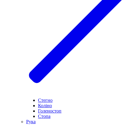
Стегно
Коліно
Голеностоп
Стопа
Рука