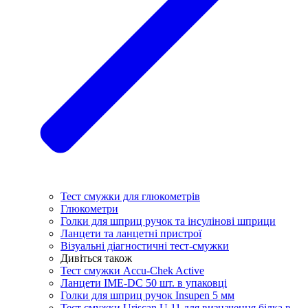
Тест смужки для глюкометрів
Глюкометри
Голки для шприц ручок та інсулінові шприци
Ланцети та ланцетні пристрої
Візуальні діагностичні тест-смужки
Дивіться також
Тест смужки Accu-Chek Active
Ланцети IME-DC 50 шт. в упаковці
Голки для шприц ручок Insupen 5 мм
Тест смужки Uriscan U 11 для визначення білка в