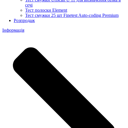
сечі
Тест полоски Element
Тест смужки 25 шт Finetest Auto-coding Premium
Розпродаж
Інформація