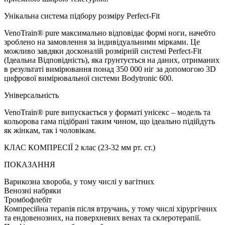
Унікальна система підбору розміру Perfect-Fit
VenoTrain® pure максимально відповідає формі ноги, начебто
зроблено на замовлення за індивідуальними мірками. Це
можливо завдяки досконалій розмірній системі Perfect-Fit
(Ідеальна Відповідність), яка ґрунтується на даних, отриманих
в результаті вимірювання понад 350 000 ніг за допомогою 3D
цифрової вимірювальної системи Bodytronic 600.
Універсальність
VenoTrain® pure випускається у форматі унісекс – модель та
кольорова гама підібрані таким чином, що ідеально підійдуть
як жінкам, так і чоловікам.
КЛАС КОМПРЕСІЇ 2 клас (23-32 мм рт. ст.)
ПОКАЗАННЯ
Варикозна хвороба, у тому числі у вагітних
Венозні набряки
Тромбофлебіт
Компресійна терапія після втручань, у тому числі хірургічних
та ендовенозних, на поверхневих венах та склеротерапії.