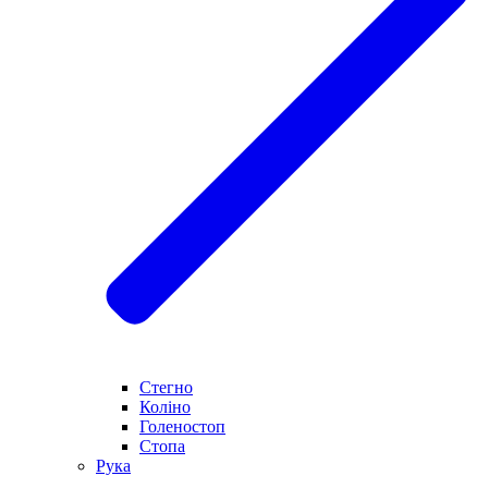
Стегно
Коліно
Голеностоп
Стопа
Рука