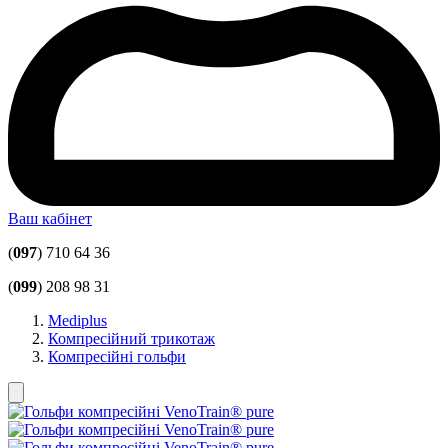
Ваш кабінет
(
097
) 710 64 36
(
099
) 208 98 31
Mediplus
Компресійний трикотаж
Компресійні гольфи