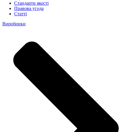
Стандарти якості
Правова угода
Статті
Виробники