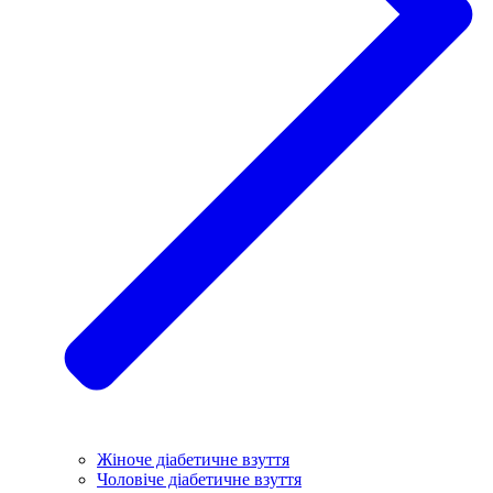
Жіноче діабетичне взуття
Чоловіче діабетичне взуття