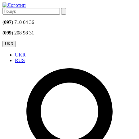
(
097
) 710 64 36
(
099
) 208 98 31
UKR
UKR
RUS