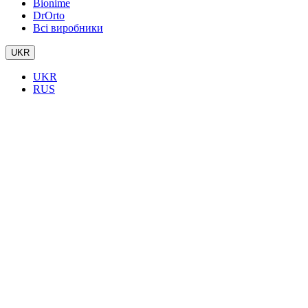
Bionime
DrOrto
Всі виробники
UKR
UKR
RUS