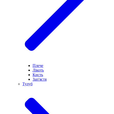
Плече
Лікоть
Кисть
Зап'ястя
Тулуб