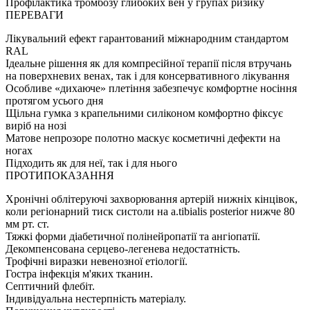
Профілактика тромбозу глибоких вен у групах ризику
ПЕРЕВАГИ
Лікувальний ефект гарантований міжнародним стандартом
RAL
Ідеальне рішення як для компресійної терапії після втручань
на поверхневих венах, так і для консервативного лікування
Особливе «дихаюче» плетіння забезпечує комфортне носіння
протягом усього дня
Щільна гумка з крапельними силіконом комфортно фіксує
виріб на нозі
Матове непрозоре полотно маскує косметичні дефекти на
ногах
Підходить як для неї, так і для нього
ПРОТИПОКАЗАННЯ
Хронічні облітеруючі захворювання артерій нижніх кінцівок,
коли регіонарний тиск систоли на a.tibialis posterior нижче 80
мм рт. ст.
Тяжкі форми діабетичної полінейропатії та ангіопатії.
Декомпенсована серцево-легенева недостатність.
Трофічні виразки невенозної етіології.
Гостра інфекція м'яких тканин.
Септичний флебіт.
Індивідуальна нестерпність матеріалу.