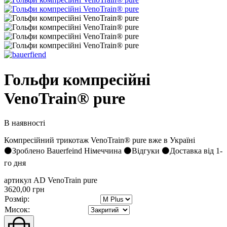
Гольфи компресійні
VenoTrain® pure
В наявності
Компресійний трикотаж VenoTrain® pure вже в Україні
⚫Зроблено Bauerfeind Німеччина ⚫Відгуки ⚫Доставка від 1-
го дня
артикул AD VenoTrain pure
3620,00 грн
Розмір:
Мисок: