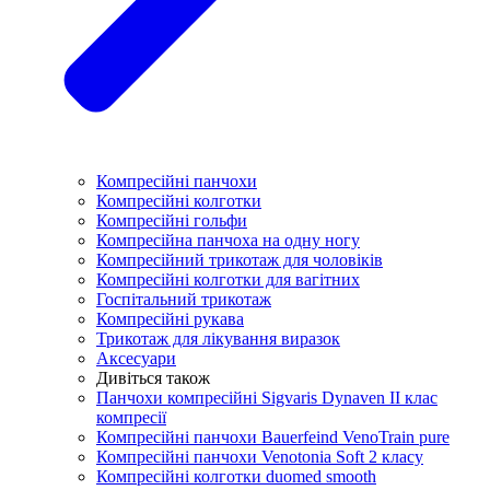
Компресійні панчохи
Компресійні колготки
Компресійні гольфи
Компресійна панчоха на одну ногу
Компресійний трикотаж для чоловіків
Компресійні колготки для вагітних
Госпітальний трикотаж
Компресійні рукава
Трикотаж для лікування виразок
Аксесуари
Дивіться також
Панчохи компресійні Sigvaris Dynaven II клас
компресії
Компресійні панчохи Bauerfeind VenoTrain pure
Компресійні панчохи Venotonia Soft 2 класу
Компресійні колготки duomed smooth