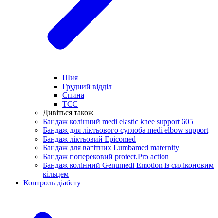
Шия
Грудний відділ
Спина
ТСС
Дивіться також
Бандаж колінний medi elastic knee support 605
Бандаж для ліктьового суглоба medi elbow support
Бандаж ліктьовий Epicomed
Бандаж для вагітних Lumbamed maternity
Бандаж поперековий protect.Pro action
Бандаж колінний Genumedi Emotion із силіконовим
кільцем
Контроль діабету