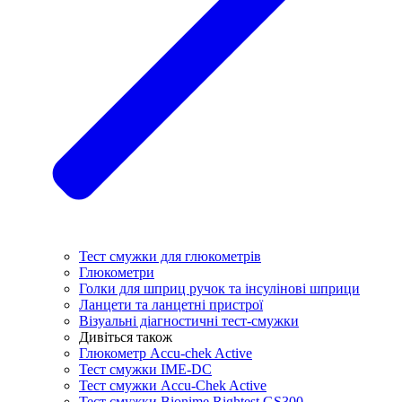
Тест смужки для глюкометрів
Глюкометри
Голки для шприц ручок та інсулінові шприци
Ланцети та ланцетні пристрої
Візуальні діагностичні тест-смужки
Дивіться також
Глюкометр Accu-chek Active
Тест смужки IME-DC
Тест смужки Accu-Chek Active
Тест смужки Bionime Rightest GS300