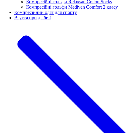
Компресійні гольфи Relaxsan Cotton Socks
Компресійні гольфи Mediven Comfort 2 класу
Компресійний одяг для спорту
Взуття при діабеті