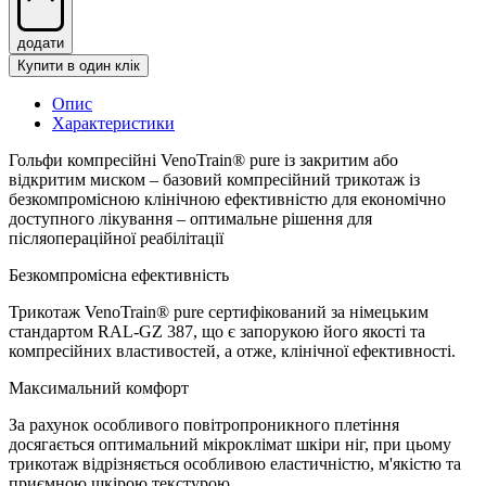
додати
Купити в один клік
Опис
Характеристики
Гольфи компресійні VenoTrain® pure із закритим або
відкритим миском – базовий компресійний трикотаж із
безкомпромісною клінічною ефективністю для економічно
доступного лікування – оптимальне рішення для
післяопераційної реабілітації
Безкомпромісна ефективність
Трикотаж VenoTrain® pure сертифікований за німецьким
стандартом RAL-GZ 387, що є запорукою його якості та
компресійних властивостей, а отже, клінічної ефективності.
Максимальний комфорт
За рахунок особливого повітропроникного плетіння
досягається оптимальний мікроклімат шкіри ніг, при цьому
трикотаж відрізняється особливою еластичністю, м'якістю та
приємною шкірою текстурою.