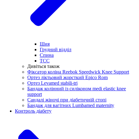
Шия
Грудний відділ
Спина
ТСС
Дивіться також
Фіксатор коліна Reebok Speedwick Knee Support
Ортез ліктьовий жорсткий Epico Rom
Ортез Levamed stabili-tri
Бандаж колінний із силіконом medi elastic knee
support
Сандалі жіночі при діабетичній стопі
Бандаж для вагітних Lumbamed maternity
Контроль діабету