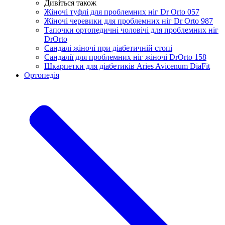
Дивіться також
Жіночі туфлі для проблемних ніг Dr Orto 057
Жіночі черевики для проблемних ніг Dr Orto 987
Тапочки ортопедичні чоловічі для проблемних ніг
DrOrtо
Сандалі жіночі при діабетичній стопі
Сандалії для проблемних ніг жіночі DrOrto 158
Шкарпетки для діабетиків Aries Avicenum DiaFit
Ортопедія