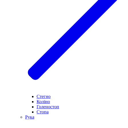
Стегно
Коліно
Голеностоп
Стопа
Рука