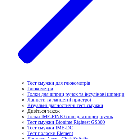
Тест смужки для глюкометрів
Глюкометри
Голки для шприц ручок та інсулінові шприци
Ланцети та ланцетні пристрої
Візуальні діагностичні тест-смужки
Дивіться також
Голки IME-FINE 6 mm для шприц ручок
Тест смужки Bionime Rightest GS300
Тест смужки IME-DC
Тест полоски Element
Ланцети Accu - Chek Softclix