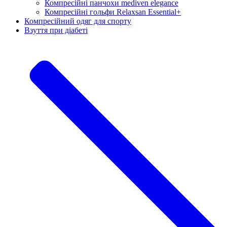
Компресійні панчохи mediven elegance
Компресійні гольфи Relaxsan Essential+
Компресійний одяг для спорту
Взуття при діабеті