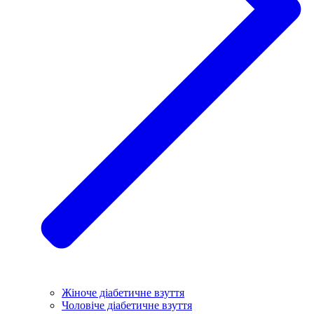
Жіноче діабетичне взуття
Чоловіче діабетичне взуття