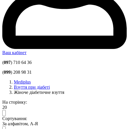
Ваш кабінет
(
097
) 710 64 36
(
099
) 208 98 31
Mediplus
Взуття при діабеті
Жіноче діабетичне взуття
На сторінку:
20
Сортування:
За алфавітом, А-Я