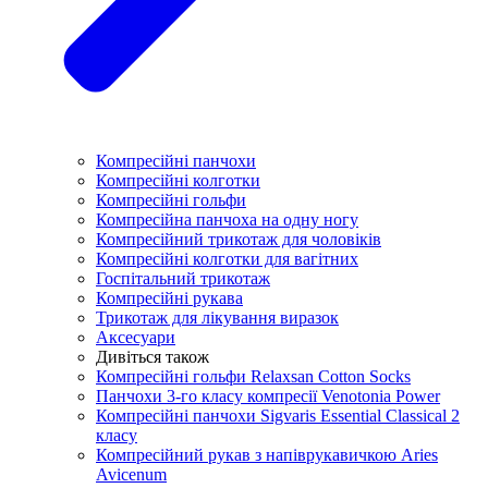
Компресійні панчохи
Компресійні колготки
Компресійні гольфи
Компресійна панчоха на одну ногу
Компресійний трикотаж для чоловіків
Компресійні колготки для вагітних
Госпітальний трикотаж
Компресійні рукава
Трикотаж для лікування виразок
Аксесуари
Дивіться також
Компресійні гольфи Relaxsan Cotton Socks
Панчохи 3-го класу компресії Venotonia Power
Компресійні панчохи Sigvaris Essential Classical 2
класу
Компресійний рукав з напіврукавичкою Aries
Avicenum