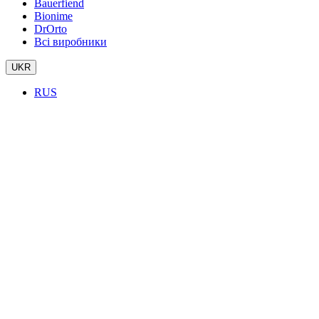
Bauerfiend
Bionime
DrOrto
Всі виробники
UKR
RUS