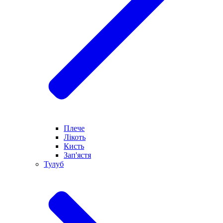
Плече
Лікоть
Кисть
Зап'ястя
Тулуб