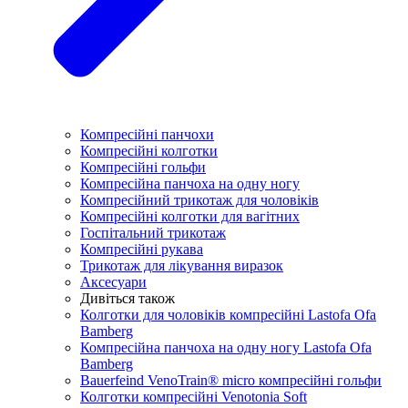
Компресійні панчохи
Компресійні колготки
Компресійні гольфи
Компресійна панчоха на одну ногу
Компресійний трикотаж для чоловіків
Компресійні колготки для вагітних
Госпітальний трикотаж
Компресійні рукава
Трикотаж для лікування виразок
Аксесуари
Дивіться також
Колготки для чоловіків компресійні Lastofa Ofa
Bamberg
Компресійна панчоха на одну ногу Lastofa Ofa
Bamberg
Bauerfeind VenoTrain® micro компресійні гольфи
Колготки компресійні Venotonia Soft