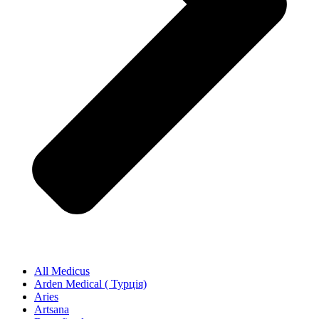
All Medicus
Arden Medical ( Турція)
Aries
Artsana