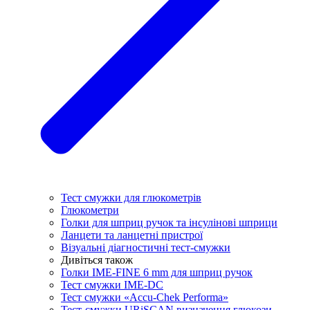
Тест смужки для глюкометрів
Глюкометри
Голки для шприц ручок та інсулінові шприци
Ланцети та ланцетні пристрої
Візуальні діагностичні тест-смужки
Дивіться також
Голки IME-FINE 6 mm для шприц ручок
Тест смужки IME-DC
Тест смужки «Accu-Chek Performa»
Тест-смужки URiSCAN визначення глюкози