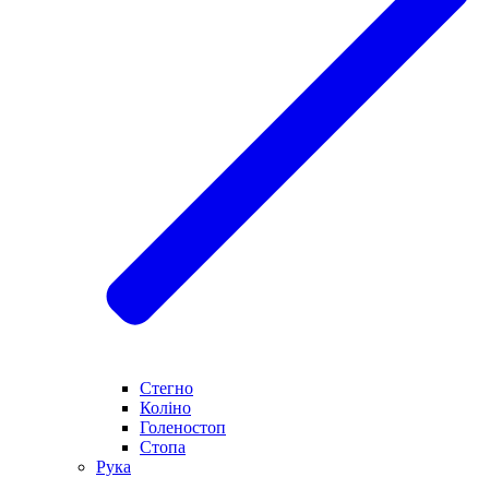
Стегно
Коліно
Голеностоп
Стопа
Рука