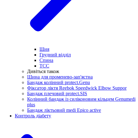
Шия
Грудний відділ
Спина
ТСС
Дивіться також
Шина для променево-зап'ястна
Бандаж колінний protect.Genu
Фіксатор ліктя Reebok Speedwick Elbow Suppor
Бандаж плечовий protect.SIS
Колінний бандаж із силіконовим кільцем Genumedi
plus
Бандаж ліктьовий medi Epico active
Контроль діабету