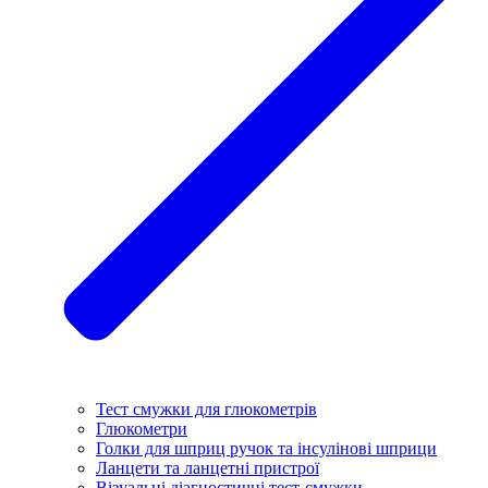
Тест смужки для глюкометрів
Глюкометри
Голки для шприц ручок та інсулінові шприци
Ланцети та ланцетні пристрої
Візуальні діагностичні тест-смужки