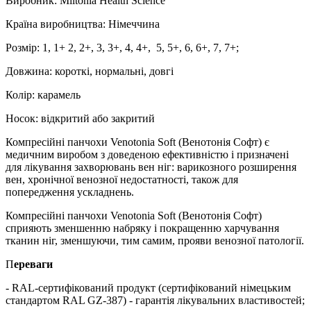
Виробник: Miltonia Health Science
Країна виробництва: Німеччина
Розмір: 1, 1+ 2, 2+, 3, 3+, 4, 4+, 5, 5+, 6, 6+, 7, 7+;
Довжина: короткі, нормальні, довгі
Колір: карамель
Носок: вiдкритий або закритий
Компресійні панчохи Venotonia Soft (Венотонія Софт) є
медичним виробом з доведеною ефективністю і призначені
для лікування захворювань вен ніг: варикозного розширення
вен, хронічної венозної недостатності, також для
попередження ускладнень.
Компресійні панчохи Venotonia Soft (Венотонія Софт)
сприяють зменшенню набряку і покращенню харчування
тканин ніг, зменшуючи, тим самим, прояви венозної патології.
П
ереваги
- RAL-сертифікований продукт (сертифікований німецьким
стандартом RAL GZ-387) - гарантія лікувальних властивостей;