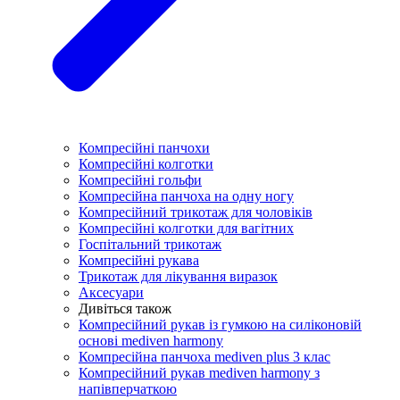
Компресійні панчохи
Компресійні колготки
Компресійні гольфи
Компресійна панчоха на одну ногу
Компресійний трикотаж для чоловіків
Компресійні колготки для вагітних
Госпітальний трикотаж
Компресійні рукава
Трикотаж для лікування виразок
Аксесуари
Дивіться також
Компресійний рукав із гумкою на силіконовій
основі mediven harmony
Компресійна панчоха mediven plus 3 клас
Компресійний рукав mediven harmony з
напівперчаткою