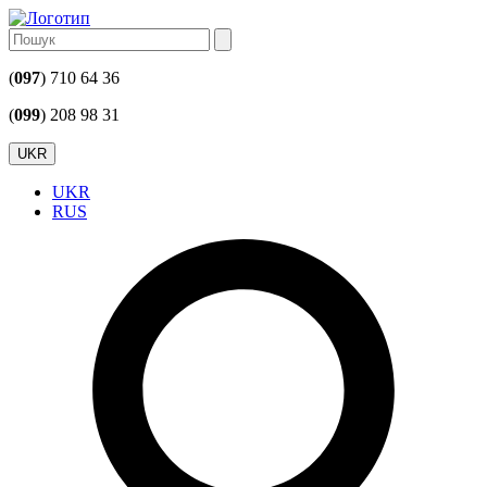
(
097
) 710 64 36
(
099
) 208 98 31
UKR
UKR
RUS