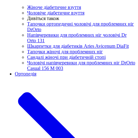
Жіноче діабетичне взуття
Чоловіче діабетичне взуття
Дивіться також
Тапочки ортопедичні чоловічі для проблемних ніг
DrOrtо
Напівчеревики для проблемних ніг чоловічі Dr
Orto 131
Шкарпетки для діабетиків Aries Avicenum DiaFit
Тапочки жіночі для проблемних ніг
Сандалі жіночі при діабетичній стопі
Чоловічі напівчеревики для проблемних ніг DrOrto
Casual 156 M 003
Ортопедія