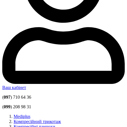
Ваш кабінет
(
097
) 710 64 36
(
099
) 208 98 31
Mediplus
Компресійний трикотаж
Компресійні панчохи