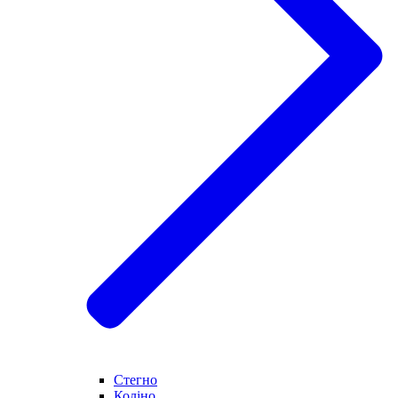
Стегно
Коліно