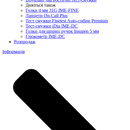
Дивіться також
Голки 4 мм 31G IME-FINE
Ланцети On-Call Plus
Тест смужки Finetest Auto-coding Premium
Тест-смужки iDia IME-DC
Голки для шприц ручок Insupen 5 мм
Глюкометр IME-DC
Розпродаж
Інформація