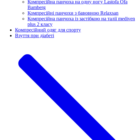
Компресійна панчоха на одну ногу Lastofa Ofa
Bamberg
Компресійні панчохи з бавовною Relaxsan
Компресійна панчоха із застібкою на талії mediven
plus 2 класу
Компресійний одяг для спорту
Взуття при діабеті