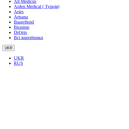
All Medicus
Arden Medical ( Турція)
Aries
Artsana
Bauerfiend
Bionime
DrOrto
Всі виробники
UKR
UKR
RUS