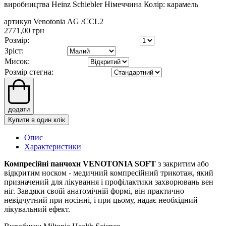
виробництва Heinz Schiebler Німеччина Колір: карамель
артикул Venotonia AG /CCL2
2771,00 грн
Розмір:
Зріст:
Мисок:
Розмір стегна:
додати
Купити в один клік
Опис
Характеристики
Компресійні панчохи VENOTONIA SOFT
з закритим або
відкритим носком - медичний компресійний трикотаж, який
призначений для лікування і профілактики захворювань вен
ніг. Завдяки своїй анатомічній формі, він практично
невідчутний при носінні, і при цьому, надає необхідний
лікувальний ефект.