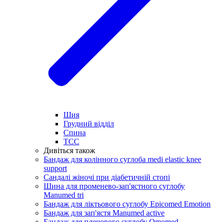
Шия
Грудний відділ
Спина
ТСС
Дивіться також
Бандаж для колінного суглоба medi elastic knee
support
Сандалі жіночі при діабетичній стопі
Шина для променево-зап'ястного суглобу
Manumed tri
Бандаж для ліктьового суглобу Epicomed Emotion
Бандаж для зап'ястя Manumed active
Бандаж для плечового суглобу Omomed