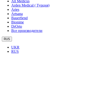
All Medicus
Arden Medical ( Турция)
Aries
Artsana
Bauerfiend
Bionime
DrOrto
Все производители
RUS
UKR
RUS