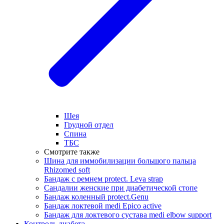
Шея
Грудной отдел
Спина
ТБС
Смотрите также
Шина для иммобилизации большого пальца
Rhizomed soft
Бандаж с ремнем protect. Leva strap
Сандалии женские при диабетической стопе
Бандаж коленный protect.Genu
Бандаж локтевой medi Epico active
Бандаж для локтевого сустава medi elbow support
Контроль диабета