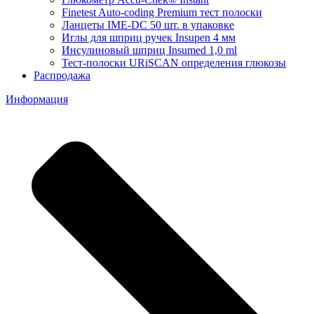
Finetest Auto-coding Premium тест полоски
Ланцеты IME-DC 50 шт. в упаковке
Иглы для шприц ручек Insupen 4 мм
Инсулиновый шприц Insumed 1,0 ml
Тест-полоски URiSCAN определения глюкозы
Распродажа
Информация