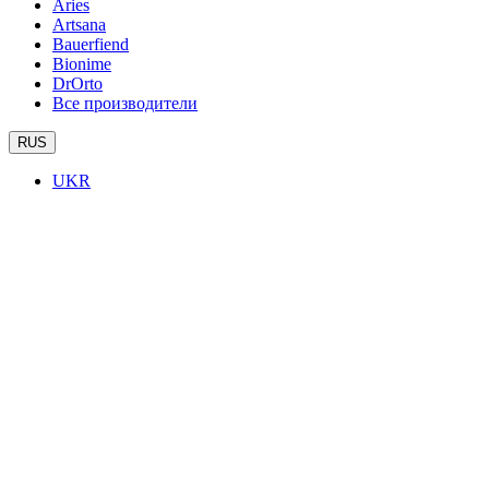
Aries
Artsana
Bauerfiend
Bionime
DrOrto
Все производители
RUS
UKR