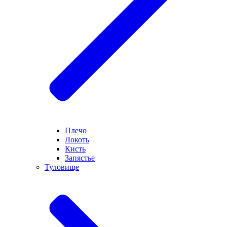
Плечо
Локоть
Кисть
Запястье
Туловище