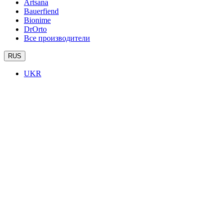
Artsana
Bauerfiend
Bionime
DrOrto
Все производители
RUS
UKR