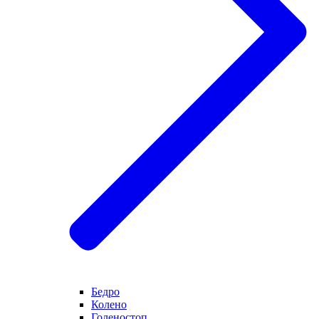
Бедро
Колено
Голеностоп