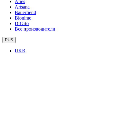
Aries
Artsana
Bauerfiend
Bionime
DrOrto
Все производители
RUS
UKR