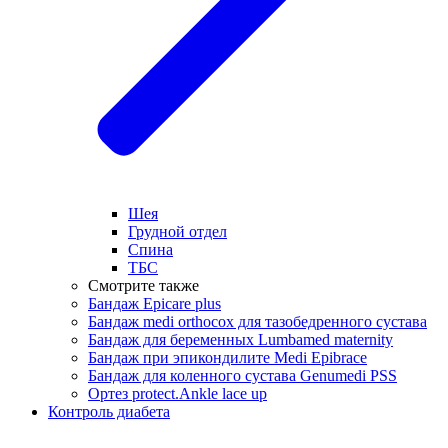
Шея
Грудной отдел
Спина
ТБС
Смотрите также
Бандаж Epicare plus
Бандаж medi orthocox для тазобедренного сустава
Бандаж для беременных Lumbamed maternity
Бандаж при эпикондилите Medi Epibrace
Бандаж для коленного сустава Genumedi PSS
Ортез protect.Ankle lace up
Контроль диабета