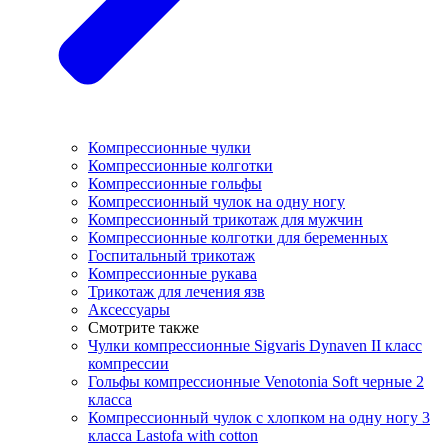
Компрессионные чулки
Компрессионные колготки
Компрессионные гольфы
Компрессионный чулок на одну ногу
Компрессионный трикотаж для мужчин
Компрессионные колготки для беременных
Госпитальный трикотаж
Компрессионные рукава
Трикотаж для лечения язв
Аксессуары
Смотрите также
Чулки компрессионные Sigvaris Dynaven II класс
компрессии
Гольфы компрессионные Venotonia Soft черные 2
класса
Компрессионный чулок с хлопком на одну ногу 3
класса Lastofa with cotton