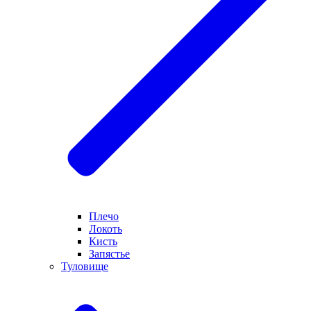
Плечо
Локоть
Кисть
Запястье
Туловище