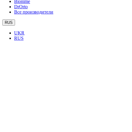
Bionime
DrOrto
Все производители
RUS
UKR
RUS