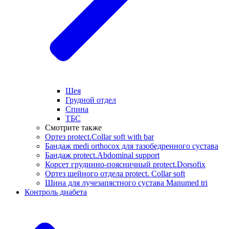
Шея
Грудной отдел
Спина
ТБС
Смотрите также
Ортез protect.Collar soft with bar
Бандаж medi orthocox для тазобедренного сустава
Бандаж protect.Abdominal support
Корсет грудинно-поясничный protect.Dorsofix
Ортез шейного отдела protect. Collar soft
Шина для лучезапястного сустава Manumed tri
Контроль диабета