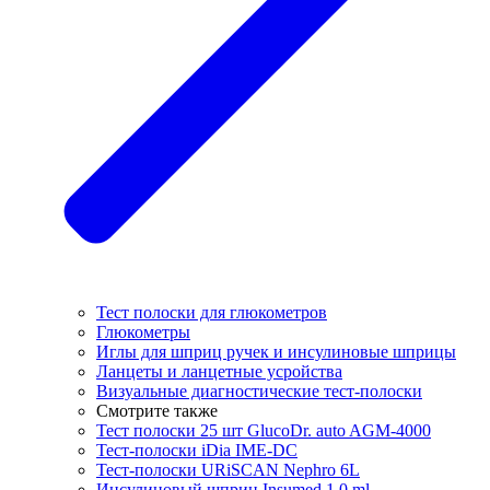
Тест полоски для глюкометров
Глюкометры
Иглы для шприц ручек и инсулиновые шприцы
Ланцеты и ланцетные усройства
Визуальные диагностические тест-полоски
Смотрите также
Тест полоски 25 шт GlucoDr. auto AGM-4000
Тест-полоски iDia IME-DC
Тест-полоски URiSCAN Nephro 6L
Инсулиновый шприц Insumed 1,0 ml