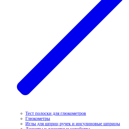
Тест полоски для глюкометров
Глюкометры
Иглы для шприц ручек и инсулиновые шприцы
Ланцеты и ланцетные усройства