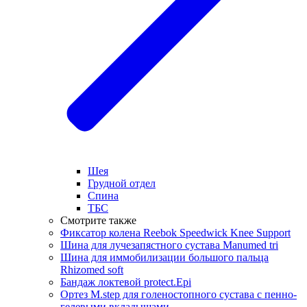
Шея
Грудной отдел
Спина
ТБС
Смотрите также
Фиксатор колена Reebok Speedwick Knee Support
Шина для лучезапястного сустава Manumed tri
Шина для иммобилизации большого пальца
Rhizomed soft
Бандаж локтевой protect.Epi
Ортез M.step для голеностопного сустава с пенно-
гелевыми вкладышами.