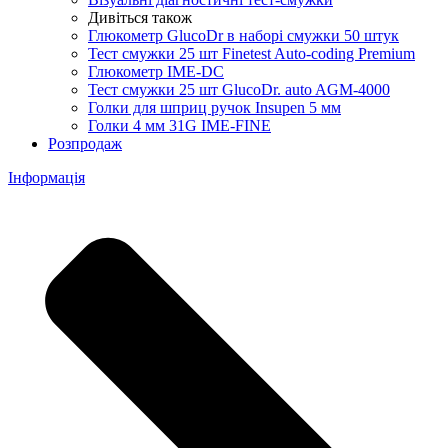
Дивіться також
Глюкометр GlucoDr в наборі смужки 50 штук
Тест смужки 25 шт Finetest Auto-coding Premium
Глюкометр IME-DC
Тест смужки 25 шт GlucoDr. auto AGM-4000
Голки для шприц ручок Insupen 5 мм
Голки 4 мм 31G IME-FINE
Розпродаж
Інформація