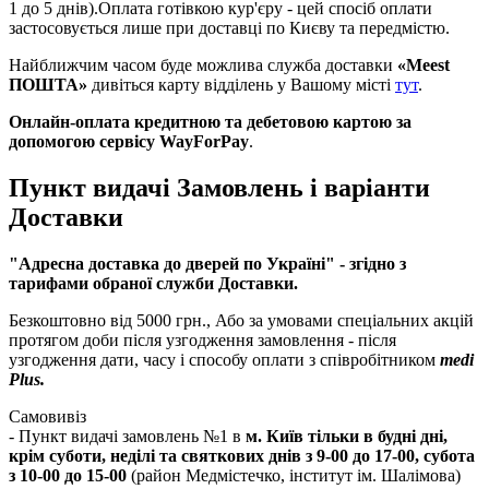
1 до 5 днів).Оплата готівкою кур'єру - цей спосіб оплати
застосовується лише при доставці по Києву та передмістю.
Найближчим часом буде можлива служба доставки
«Meest
ПОШТА»
дивіться карту відділень у Вашому місті
тут
.
Онлайн-оплата кредитною та дебетовою картою за
допомогою сервісу WayForPay
.
Пункт видачі Замовлень і варіанти
Доставки
"Адресна доставка до дверей по Україні
" - згідно з
тарифами обраної служби Доставки.
Безкоштовно від 5000 грн., Або за умовами спеціальних акцій
протягом доби після узгодження замовлення - після
узгодження дати, часу і способу оплати з співробітником
medi
Plus.
Самовивіз
- Пункт видачі замовлень №1 в
м. Київ тільки в будні дні,
крім суботи, неділі та святкових днів з 9-00 до 17-00, субота
з 10-00 до 15-00
(район Медмістечко, інститут ім. Шалімова)