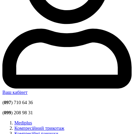
Ваш кабінет
(
097
) 710 64 36
(
099
) 208 98 31
Mediplus
Компресійний трикотаж
Компресійні панчохи