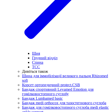
Шия
Грудний відділ
Спина
ТСС
Дивіться також
Шина для іммобілізації великого пальця Rhizomed
soft
Корсет ортопедичний protect.CSB
Бандаж спортивний Levamed Emotion для
гомілковостопного суглобу
Бандаж Lumbamed basic
Бандаж medi orthocox для тазостегнового суглоба
Бандаж для гомілковостопного суглоба medi elastic
ankle support