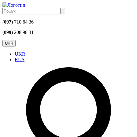
(
097
) 710 64 36
(
099
) 208 98 31
UKR
UKR
RUS