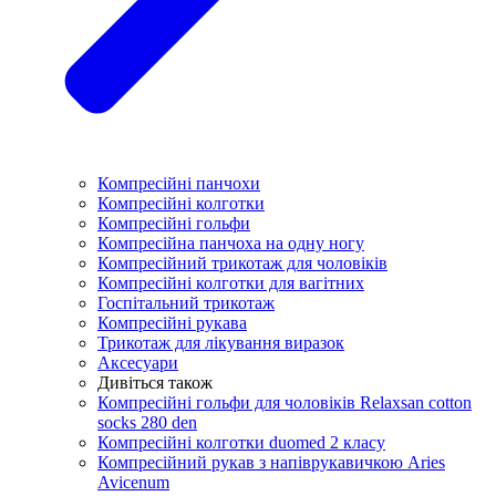
Компресійні панчохи
Компресійні колготки
Компресійні гольфи
Компресійна панчоха на одну ногу
Компресійний трикотаж для чоловіків
Компресійні колготки для вагітних
Госпітальний трикотаж
Компресійні рукава
Трикотаж для лікування виразок
Аксесуари
Дивіться також
Компресійні гольфи для чоловіків Relaxsan cotton
socks 280 den
Компресійні колготки duomed 2 класу
Компресійний рукав з напіврукавичкою Aries
Avicenum