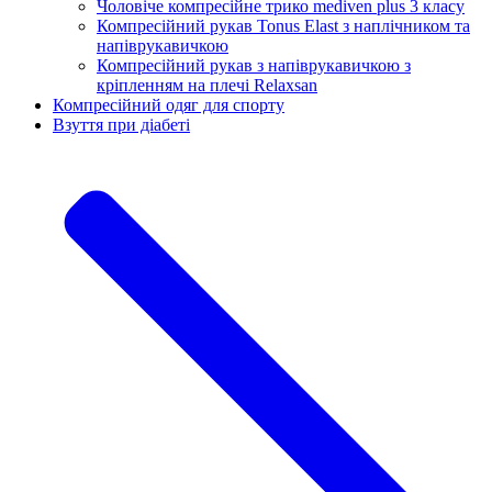
Чоловіче компресійне трико mediven plus 3 класу
Компресійний рукав Tonus Elast з наплічником та
напіврукавичкою
Компресійний рукав з напіврукавичкою з
кріпленням на плечі Relaxsan
Компресійний одяг для спорту
Взуття при діабеті