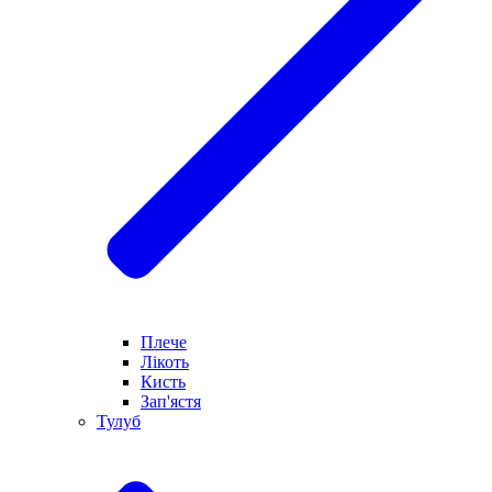
Плече
Лікоть
Кисть
Зап'ястя
Тулуб