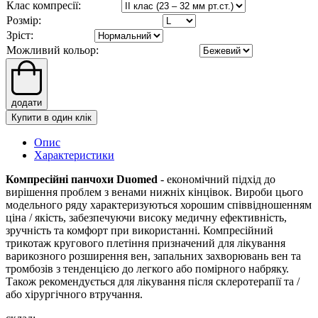
Клас компресії:
Розмір:
Зріст:
Можливий кольор:
додати
Купити в один клік
Опис
Характеристики
Компресійні панчохи Duomed
- економічний підхід до
вирішення проблем з венами нижніх кінцівок. Вироби цього
модельного ряду характеризуються хорошим співвідношенням
ціна / якість, забезпечуючи високу медичну ефективність,
зручність та комфорт при використанні. Компресійний
трикотаж кругового плетіння призначений для лікування
варикозного розширення вен, запальних захворювань вен та
тромбозів з тенденцією до легкого або помірного набряку.
Також рекомендується для лікування після склеротерапії та /
або хірургічного втручання.