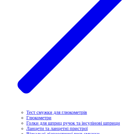
Тест смужки для глюкометрів
Глюкометри
Голки для шприц ручок та інсулінові шприци
Ланцети та ланцетні пристрої
Візуальні діагностичні тест-смужки