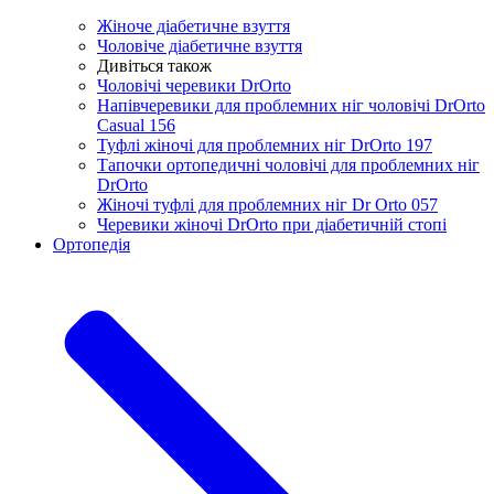
Жіноче діабетичне взуття
Чоловіче діабетичне взуття
Дивіться також
Чоловічі черевики DrOrto
Напівчеревики для проблемних ніг чоловічі DrOrto
Casual 156
Туфлі жіночі для проблемних ніг DrOrto 197
Тапочки ортопедичні чоловічі для проблемних ніг
DrOrtо
Жіночі туфлі для проблемних ніг Dr Orto 057
Черевики жіночі DrOrto при діабетичній стопі
Ортопедія