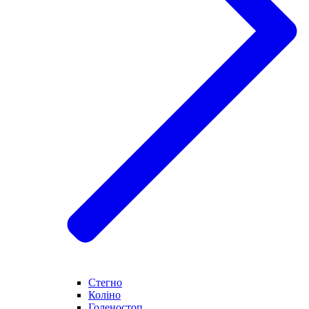
Стегно
Коліно
Голеностоп