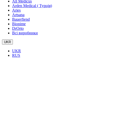
All Medicus
Arden Medical ( Турція)
Aries
Artsana
Bauerfiend
Bionime
DrOrto
Всі виробники
UKR
UKR
RUS