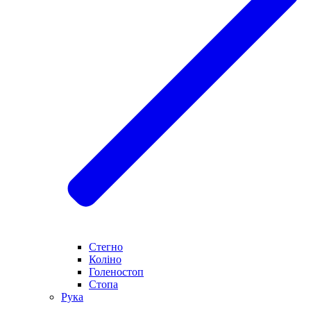
Стегно
Коліно
Голеностоп
Стопа
Рука