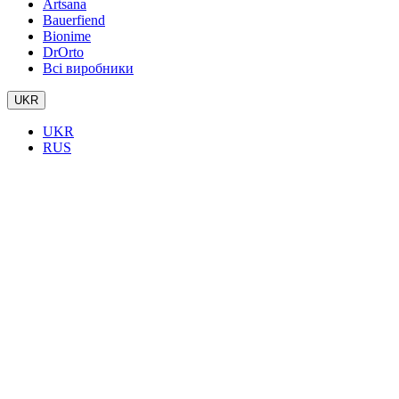
Artsana
Bauerfiend
Bionime
DrOrto
Всі виробники
UKR
UKR
RUS