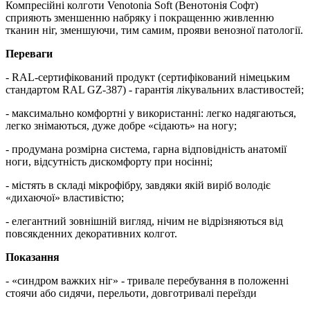
Компресійні колготи Venotonia Soft (Венотонія Софт)
сприяють зменшенню набряку і покращенню живленню
тканин ніг, зменшуючи, тим самим, прояви венозної патології.
Переваги
- RAL-сертифікований продукт (сертифікований німецьким
стандартом RAL GZ-387) - гарантія лікувальних властивостей;
- максимально комфортні у використанні: легко надягаються,
легко знімаються, дуже добре «сідають» на ногу;
- продумана розмірна система, гарна відповідність анатомії
ноги, відсутність дискомфорту при носінні;
- містять в складі мікрофібру, завдяки якій виріб володіє
«дихаючої» властивістю;
- елегантний зовнішній вигляд, нічим не відрізняються від
повсякденних декоративних колгот.
Показання
- «синдром важких ніг» - тривале перебування в положенні
стоячи або сидячи, перельоти, довготривалі переїзди