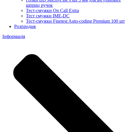
шприц ручок
Тест-смужки On Call Extra
Тест смужки IME-DC
Тест-смужки Finetest Auto-coding Premium 100 шт
Розпродаж
Інформація