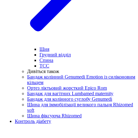
Шия
Грудний відділ
Спина
ТСС
Дивіться також
Бандаж колінний Genumedi Emotion із силіконовим
кільцем
Ортез ліктьовий жорсткий Epico Rom
Бандаж для вагітних Lumbamed maternity
Бандаж для колінного суглобу Genumedi
Шина для іммобілізації великого пальця Rhizomed
soft
Шина фіксуюча Rhizomed
Контроль діабету