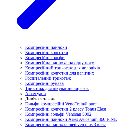
Компресійні панчохи
Компресійні колготки
Компресійні гольфи
Компресійна панчоха на одну ногу
Компресійний трикотаж для чоловіків
Компресійні колготки для вагітних
Госпітальний трикотаж
Компресійні рукава
Трикотаж для лікування виразок
Аксесуари
Дивіться також
Гольфи компресійні VenoTrain® pure
Компресійні колготки 2 класу Tonus Elast
Компресійні гольфи Venosan 5002
Компресійні панчохи Aries Avicenum 360 FINE
Компресійна панчоха mediven plus 3 клас