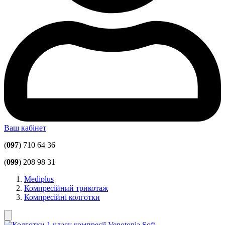
Ваш кабінет
(
097
) 710 64 36
(
099
) 208 98 31
Mediplus
Компресійний трикотаж
Компресійні колготки