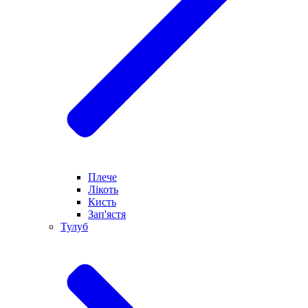
Плече
Лікоть
Кисть
Зап'ястя
Тулуб