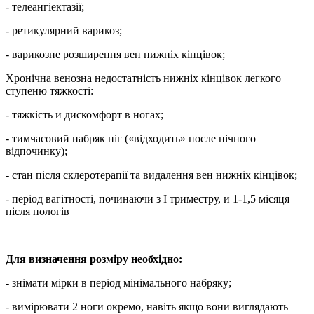
- телеангіектазії;
- ретикулярний варикоз;
- варикозне розширення вен нижніх кінцівок;
Хронічна венозна недостатність нижніх кінцівок легкого
ступеню тяжкості:
- тяжкість и дискомфорт в ногах;
- тимчасовий набряк ніг («відходить» после нічного
відпочинку);
- стан після склеротерапії та видалення вен нижніх кінцівок;
- період вагітності, починаючи з I триместру, и 1-1,5 місяця
після пологів
Для визначення розміру необхідно:
- знімати мірки в період мінімального набряку;
- вимірювати 2 ноги окремо, навіть якщо вони виглядають