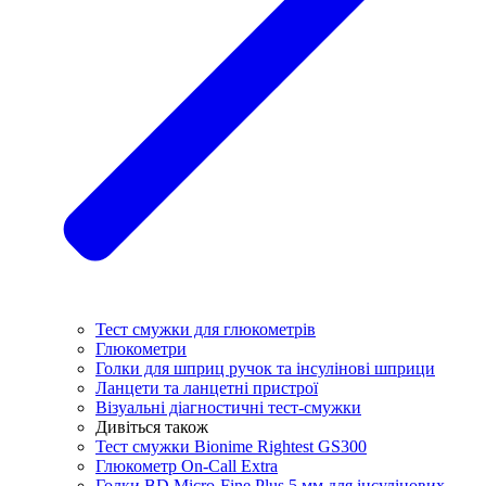
Тест смужки для глюкометрів
Глюкометри
Голки для шприц ручок та інсулінові шприци
Ланцети та ланцетні пристрої
Візуальні діагностичні тест-смужки
Дивіться також
Тест смужки Bionime Rightest GS300
Глюкометр On-Call Extra
Голки BD Micro-Fine Plus 5 мм для інсулінових