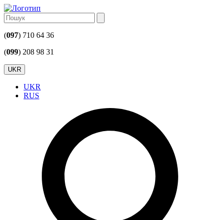
(
097
) 710 64 36
(
099
) 208 98 31
UKR
UKR
RUS