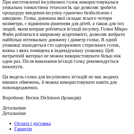
При виготовленні інсулінових голок використовувалася
унікальна тонкостінна технологія, що дозволяє зробити
процедуру введення інсуліну гранично безболісною і
швидкою. Голка, довжина якої складає всього чотири
міліметри, є відмінним рішенням для дітей, а також для тих
людей, яким вперше робляться ін'єкції інсуліну. Голки Мікро-
Файн робляться в широкому асортименті, дозволяє вибрати
найбільш оптимальну довжину і діаметр голки. В одній
упаковці знаходиться сто одноразових стерильних голок,
кожна з яких поміщена в індивідуальну упаковку. Цей
витратний матеріал не можна використовувати більш ніж
один раз. Після виконання ін'єкції голку рекомендується
викинути.
Ця модель голки для інсулінових ін'єкцій не має жодних
вікових обмежень, її можна використовувати навіть для
новонароджених.
Виробник: Becton Dickinson (Ірландія)
Детальніше
Детальніше
Оплата і доставка
Гарантія