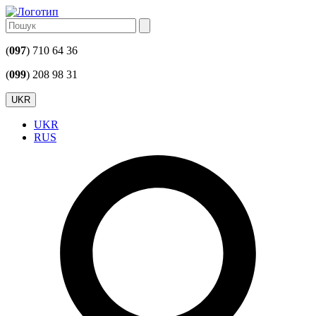
(
097
) 710 64 36
(
099
) 208 98 31
UKR
UKR
RUS