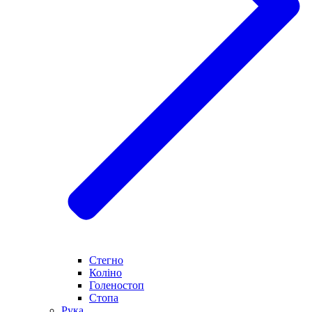
Стегно
Коліно
Голеностоп
Стопа
Рука