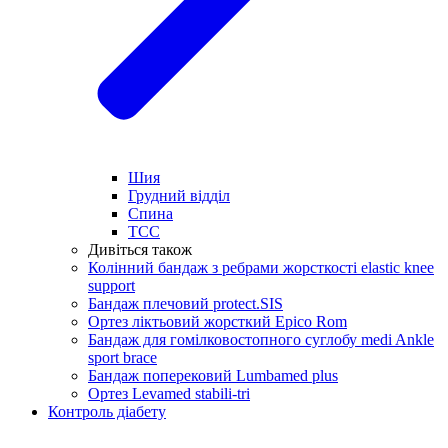
Шия
Грудний відділ
Спина
ТСС
Дивіться також
Колінний бандаж з ребрами жорсткості elastic knee
support
Бандаж плечовий protect.SIS
Ортез ліктьовий жорсткий Epico Rom
Бандаж для гомілковостопного суглобу medi Ankle
sport brace
Бандаж поперековий Lumbamed plus
Ортез Levamed stabili-tri
Контроль діабету