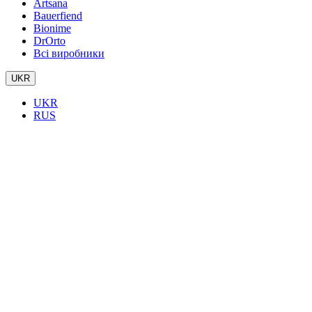
Artsana
Bauerfiend
Bionime
DrOrto
Всі виробники
UKR
UKR
RUS