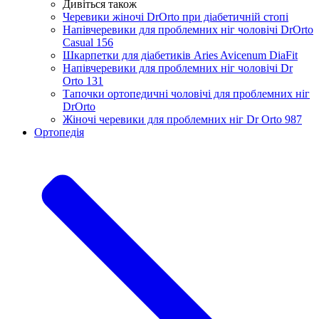
Дивіться також
Черевики жіночі DrOrto при діабетичній стопі
Напівчеревики для проблемних ніг чоловічі DrOrto
Casual 156
Шкарпетки для діабетиків Aries Avicenum DiaFit
Напівчеревики для проблемних ніг чоловічі Dr
Orto 131
Тапочки ортопедичні чоловічі для проблемних ніг
DrOrtо
Жіночі черевики для проблемних ніг Dr Orto 987
Ортопедія