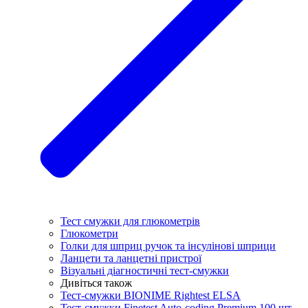
Тест смужки для глюкометрів
Глюкометри
Голки для шприц ручок та інсулінові шприци
Ланцети та ланцетні пристрої
Візуальні діагностичні тест-смужки
Дивіться також
Тест-смужки BIONIME Rightest ELSA
Тест-смужки Finetest Auto-coding Premium 100 шт