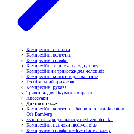
Компресійні панчохи
Компресійні колготки
Компресійні гольфи
Компресійна панчоха на одну ногу
Компресійний трикотаж для чоловіків
Компресійні колготки для вагітних
Госпітальний трикотаж
Компресійні рукава
Трикотаж для лікування виразок
Аксесуари
Дивіться також
Компресійні колготки з бавовною Lastofa cotton
Ofa Bamberg
Змінні гольфи для набору mediven ulcer kit
Компресійні панчохи mediven plus
Компресійні гольфи mediven forte 3 класу