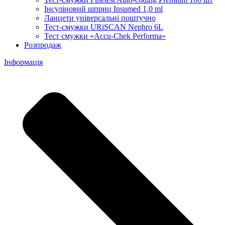
Інсуліновий шприц Insumed 1,0 ml
Ланцети універсальні поштучно
Тест-смужки URiSCAN Nephro 6L
Тест смужки «Accu-Chek Performa»
Розпродаж
Інформація