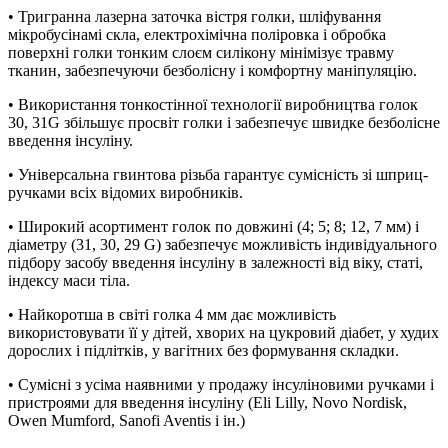
• Тригранна лазерна заточка вістря голки, шліфування
мікробусінамі скла, електрохімічна поліровка і обробка
поверхні голки тонким слоєм силікону мінімізує травму
тканин, забезпечуючи безболісну і комфортну маніпуляцію.
• Використання тонкостінної технології виробництва голок
30, 31G збільшує просвіт голки і забезпечує швидке безболісне
введення інсуліну.
• Універсальна гвинтова різьба гарантує сумісність зі шприц-
ручками всіх відомих виробників.
• Широкий асортимент голок по довжині (4; 5; 8; 12, 7 мм) і
діаметру (31, 30, 29 G) забезпечує можливість індивідуального
підбору засобу введення інсуліну в залежності від віку, статі,
індексу маси тіла.
• Найкоротша в світі голка 4 мм дає можливість
використовувати її у дітей, хворих на цукровий діабет, у худих
дорослих і підлітків, у вагітних без формування складки.
• Сумісні з усіма наявними у продажу інсуліновими ручками і
пристроями для введення інсуліну (Eli Lilly, Novo Nordisk,
Owen Mumford, Sanofi Aventis і ін.)