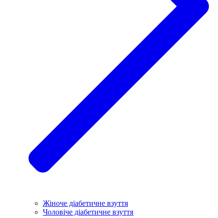
Жіноче діабетичне взуття
Чоловіче діабетичне взуття