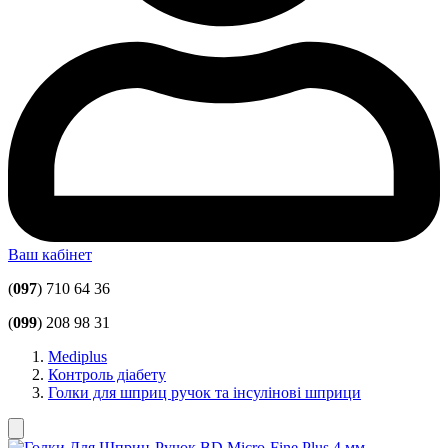
Ваш кабінет
(
097
) 710 64 36
(
099
) 208 98 31
Mediplus
Контроль діабету
Голки для шприц ручок та інсулінові шприци