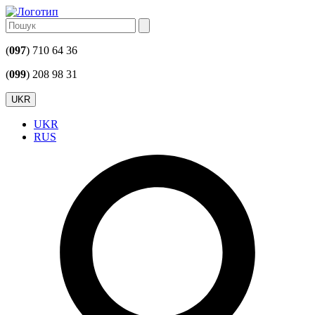
(
097
) 710 64 36
(
099
) 208 98 31
UKR
UKR
RUS