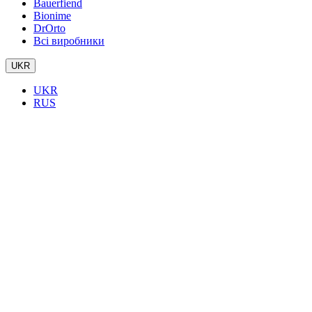
Bauerfiend
Bionime
DrOrto
Всі виробники
UKR
UKR
RUS