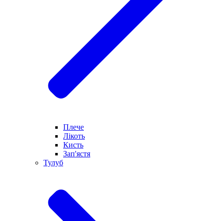
Плече
Лікоть
Кисть
Зап'ястя
Тулуб