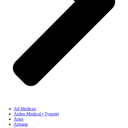
All Medicus
Arden Medical ( Турція)
Aries
Artsana