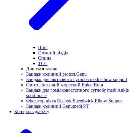
Шия
Грудний відділ
Спина
ТСС
Дивіться також
Бандаж колінний protect.Genu
Бандаж для ліктьового суглоба medi elbow support
Ортез ліктьовий жорсткий Epico Rom
Бандаж для гомілковостопного суглобу medi Ankle
sport brace
Фіксатор ліктя Reebok Speedwick Elbow Suppor
Бандаж колінний Genumedi PT
Контроль діабету