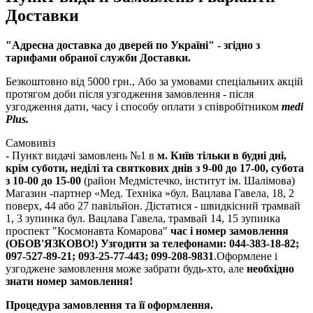
Доставки
"Адресна доставка до дверей по Україні
" - згідно з
тарифами обраної служби Доставки.
Безкоштовно від 5000 грн., Або за умовами спеціальних акцій
протягом доби після узгодження замовлення - після
узгодження дати, часу і способу оплати з співробітником
medi
Plus.
Самовивіз
- Пункт видачі замовлень №1 в
м. Київ тільки в будні дні,
крім суботи, неділі та святкових днів з 9-00 до 17-00, субота
з 10-00 до 15-00
(район Медмістечко, інститут ім. Шалімова)
Магазин -партнер «Мед. Техніка »бул. Вацлава Гавела, 18, 2
поверх, 44 або 27 павільйон. Дістатися - швидкісний трамвай
1, 3 зупинка бул. Вацлава Гавела, трамвай 14, 15 зупинка
проспект "Космонавта Комарова"
час і номер замовлення
(ОБОВ'ЯЗКОВО!) Узгодити за телефонами: 044-383-18-82;
097-527-89-21; 093-25-77-443; 099-208-9831
.Оформлене і
узгоджене замовлення може забрати будь-хто, але
необхідно
знати номер замовлення!
Процедура замовлення та її оформлення.