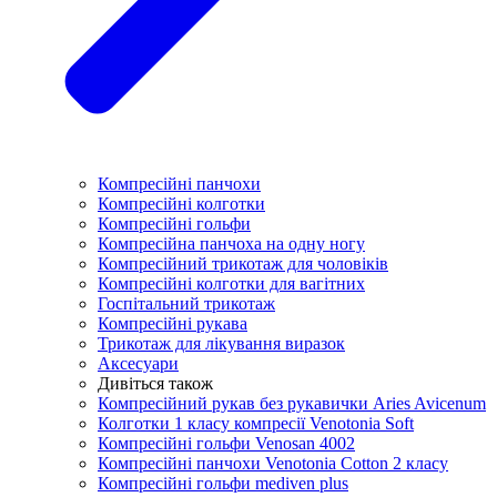
Компресійні панчохи
Компресійні колготки
Компресійні гольфи
Компресійна панчоха на одну ногу
Компресійний трикотаж для чоловіків
Компресійні колготки для вагітних
Госпітальний трикотаж
Компресійні рукава
Трикотаж для лікування виразок
Аксесуари
Дивіться також
Компресійний рукав без рукавички Aries Avicenum
Колготки 1 класу компресії Venotonia Soft
Компресійні гольфи Venosan 4002
Компресійні панчохи Venotonia Cotton 2 класу
Компресійні гольфи mediven plus