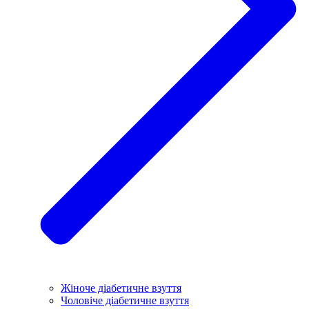
Жіноче діабетичне взуття
Чоловіче діабетичне взуття