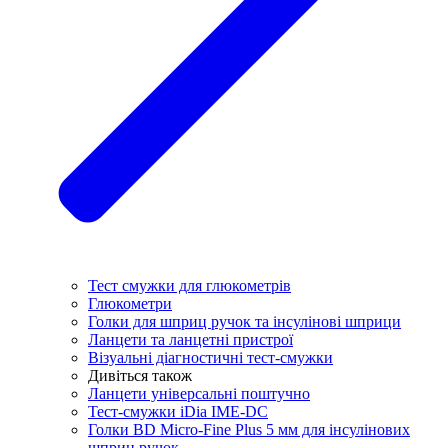
Тест смужки для глюкометрів
Глюкометри
Голки для шприц ручок та інсулінові шприци
Ланцети та ланцетні пристрої
Візуальні діагностичні тест-смужки
Дивіться також
Ланцети універсальні поштучно
Тест-смужки iDia IME-DC
Голки BD Micro-Fine Plus 5 мм для інсулінових
шприц ручок