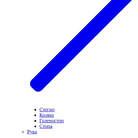
Стегно
Коліно
Голеностоп
Стопа
Рука