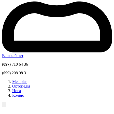
Ваш кабінет
(
097
) 710 64 36
(
099
) 208 98 31
Mediplus
Ортопедія
Нога
Коліно