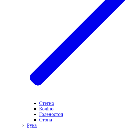
Стегно
Коліно
Голеностоп
Стопа
Рука