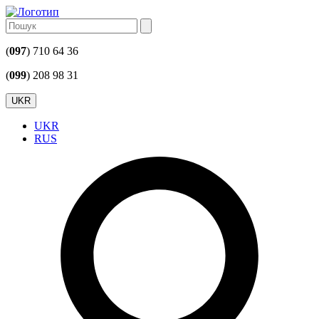
(
097
) 710 64 36
(
099
) 208 98 31
UKR
UKR
RUS