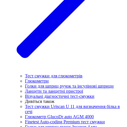
Тест смужки для глюкометрів
Глюкометри
Голки для шприц ручок та інсулінові шприци
Ланцети та ланцетні пристрої
Візуальні діагностичні тест-смужки
Дивіться також
Тест смужки Uriscan U 11 для визначення білка в
сечі
Глюкометр GlucoDr auto AGM 4000
Finetest Auto-coding Premium тест смужки
Голки для шприц ручок Insupen 4 мм