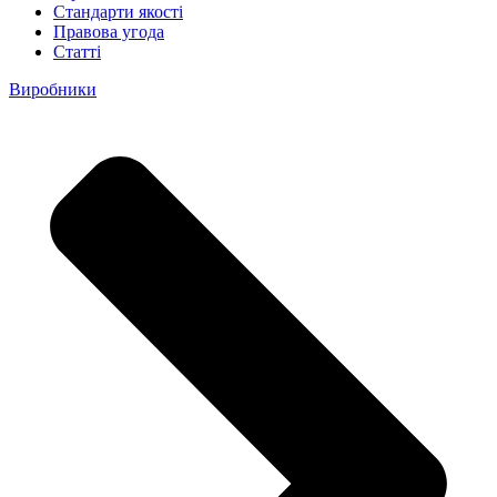
Стандарти якості
Правова угода
Статті
Виробники