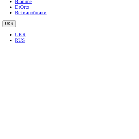
Bionime
DrOrto
Всі виробники
UKR
UKR
RUS