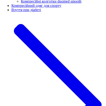
Компресійні колготки duomed smooth
Компресійний одяг для спорту
Взуття при діабеті