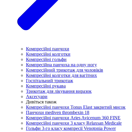
Компресійні панчохи
Компресійні колготки
Компресійні гольфи
Компресійна панчоха на одну ногу
Компресійний трикотаж для чоловіків
Компресійні колготки для вагітних
Госпітальний трикотаж
Компресійні рукава
Трикотаж для лікування виразок
Аксесуари
Дивіться також
Компресійні панчохи Tonus Elast закритий мисок
Панчохи mediven thrombexin 18
Компресійні панчохи Aries Avicenum 360 FINE
Компресійні панчохи 3 класу Relaxsan Medicale
Гольфи 3-го класу компресії Venotonia Power