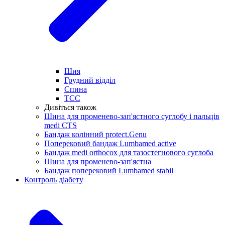
Шия
Грудний відділ
Спина
ТСС
Дивіться також
Шина для променево-зап'ястного суглобу і пальців
medi CTS
Бандаж колінний protect.Genu
Поперековий бандаж Lumbamed active
Бандаж medi orthocox для тазостегнового суглоба
Шина для променево-зап'ястна
Бандаж поперековий Lumbamed stabil
Контроль діабету